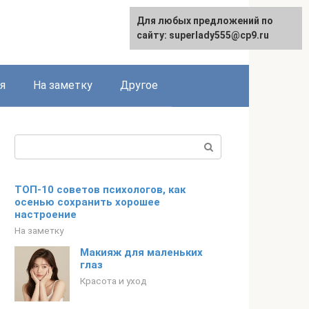
Для любых предложений по
English
сайту: superlady555@cp9.ru
я
На заметку
Другое
Поиск:
ТОП-10 советов психологов, как
осенью сохранить хорошее
настроение
На заметку
Макияж для маленьких
глаз
Красота и уход