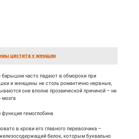
омы цистита у женщин
е барышни часто падают в обмороки при
ки и женщины не столь романтично нервные,
ываются они вполне прозаической причиной – не
 мозга.
я функция гемоглобина
ловато в крови его главного перевозчика –
 железосодержащий белок, которым буквально