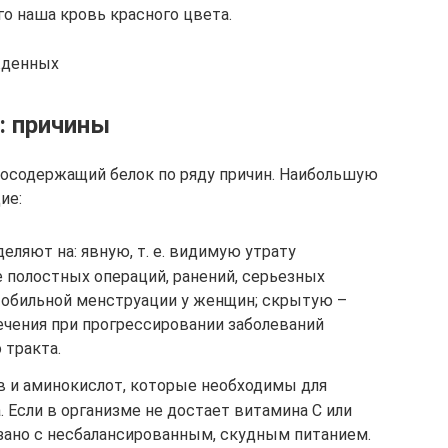
о наша кровь красного цвета.
жденных
: причины
зосодержащий белок по ряду причин. Наибольшую
ие:
еляют на: явную, т. е. видимую утрату
 полостных операций, ранений, серьезных
, обильной менструации у женщин; скрытую –
ечения при прогрессировании заболеваний
 тракта.
 и аминокислот, которые необходимы для
. Если в организме не достает витамина С или
язано с несбалансированным, скудным питанием.