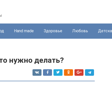
ы
од
Hand made
Здоровье
Любовь
Детска
то нужно делать?