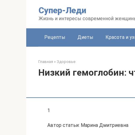
Перейти
Супер-Леди
к
контенту
Жизнь и интересы современной женщин
Рецепты
Диеты
Красота и ух
Главная
»
Здоровье
Низкий гемоглобин: ч
1
Автор статьи: Марина Дмитриевна