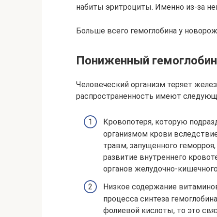
набиты эритроциты. Именно из-за нег
Больше всего гемоглобина у новоро
Пониженный гемоглобин
Человеческий организм теряет желе
распространенность имеют следующ
Кровопотеря, которую подразд
организмом крови вследствие
травм, запущенного геморроя
развитие внутреннего кровот
органов желудочно-кишечного
Низкое содержание витаминов
процесса синтеза гемоглобина
фолиевой кислоты, то это св