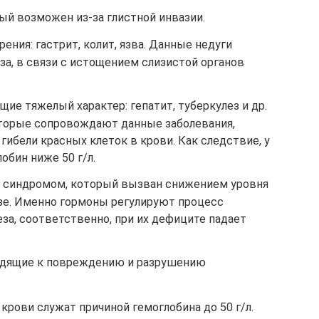
ый возможен из-за глистной инвазии.
ния: гастрит, колит, язва. Данные недуги
а, в связи с истощением слизистой органов
е тяжелый характер: гепатит, туберкулез и др.
торые сопровождают данные заболевания,
ибели красных клеток в крови. Как следствие, у
обин ниже 50 г/л.
м синдромом, который вызван снижением уровня
зе. Именно гормоны регулируют процесс
за, соответственно, при их дефиците падает
одящие к повреждению и разрушению
крови служат причиной гемоглобина до 50 г/л.