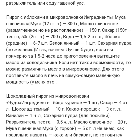
разрыхлитель или соду гашеной укс…
Пирог с яблоками в микроволновкеИнгредиенты: Мука
пшеничная|Мука (12 ст.л.) — 300 г, Масло сливочное
(размягченное,но не растопленное) — 150 г, Сахар (150г —
тесто, 50г (2ст.л.) — 200 г, Вода — 1,5-2 ст. л., Яблоко
(средние) — 6-7 шт, Белок яичный — 1 шт, Сахарная пудра
(по желанию)Итак, начнем. Лучше будет, если вы
примерно за 1,5-2 часа до приготовления вытащите
масло из холодильника. Если нет такой возможности, то
можно размягчить масло в микроволновке. Для этого
поставьте масло в печь на самую-самую маленькую
мощность (у меня это …
Шоколадный пирог из микроволновки
«Чудо»Ингредиенты: Яйцо куриное — 1 шт, Сахар — 4 ст.
л., Шоколад темный — 10 г, Какао-порошок — 3 ст. л.,
Ванилин — 1 ч. л., Сахарная пудра (для посыпки),
Разрыхлитель теста — 0.5 ч. л., Масло сливочное — 20 г,
Мука пшеничная|Мука (с горкой) — 5 ст. л.Не знаю, как
правильно назвать — кекс или бисквит, но готовится