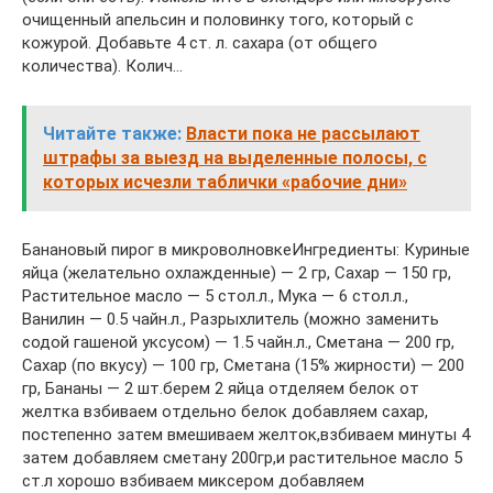
очищенный апельсин и половинку того, который с
кожурой. Добавьте 4 ст. л. сахара (от общего
количества). Колич…
Читайте также:
Власти пока не рассылают
штрафы за выезд на выделенные полосы, с
которых исчезли таблички «рабочие дни»
Банановый пирог в микроволновкеИнгредиенты: Куриные
яйца (желательно охлажденные) — 2 гр, Сахар — 150 гр,
Растительное масло — 5 стол.л., Мука — 6 стол.л.,
Ванилин — 0.5 чайн.л., Разрыхлитель (можно заменить
содой гашеной уксусом) — 1.5 чайн.л., Сметана — 200 гр,
Сахар (по вкусу) — 100 гр, Сметана (15% жирности) — 200
гр, Бананы — 2 шт.берем 2 яйца отделяем белок от
желтка взбиваем отдельно белок добавляем сахар,
постепенно затем вмешиваем желток,взбиваем минуты 4
затем добавляем сметану 200гр,и растительное масло 5
ст.л хорошо взбиваем миксером добавляем