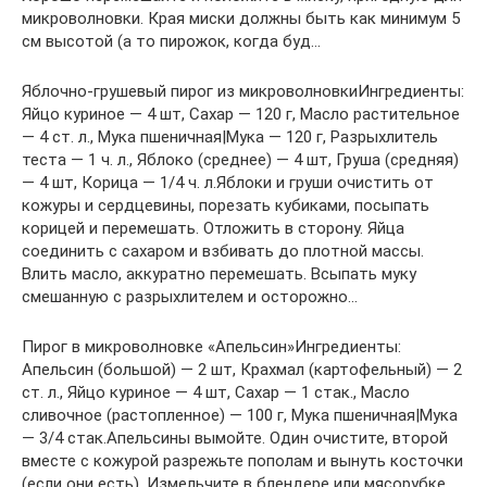
микроволновки. Края миски должны быть как минимум 5
см высотой (а то пирожок, когда буд…
Яблочно-грушевый пирог из микроволновкиИнгредиенты:
Яйцо куриное — 4 шт, Сахар — 120 г, Масло растительное
— 4 ст. л., Мука пшеничная|Мука — 120 г, Разрыхлитель
теста — 1 ч. л., Яблоко (среднее) — 4 шт, Груша (средняя)
— 4 шт, Корица — 1/4 ч. л.Яблоки и груши очистить от
кожуры и сердцевины, порезать кубиками, посыпать
корицей и перемешать. Отложить в сторону. Яйца
соединить с сахаром и взбивать до плотной массы.
Влить масло, аккуратно перемешать. Всыпать муку
смешанную с разрыхлителем и осторожно…
Пирог в микроволновке «Апельсин»Ингредиенты:
Апельсин (большой) — 2 шт, Крахмал (картофельный) — 2
ст. л., Яйцо куриное — 4 шт, Сахар — 1 стак., Масло
сливочное (растопленное) — 100 г, Мука пшеничная|Мука
— 3/4 стак.Апельсины вымойте. Один очистите, второй
вместе с кожурой разрежьте пополам и вынуть косточки
(если они есть). Измельчите в блендере или мясорубке