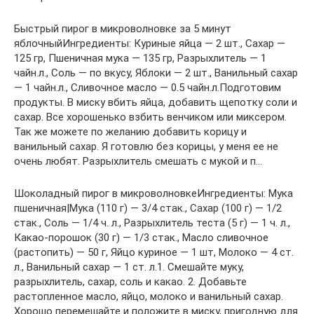
Быстрый пирог в микроволновке за 5 минут
яблочныйИнгредиенты: Куриные яйца — 2 шт., Сахар —
125 гр, Пшеничная мука — 135 гр, Разрыхлитель — 1
чайн.л., Соль — по вкусу, Яблоки — 2 шт., Ванильный сахар
— 1 чайн.л., Сливочное масло — 0.5 чайн.л.Подготовим
продукты. В миску вбить яйца, добавить щепотку соли и
сахар. Все хорошенько взбить венчиком или миксером.
Так же можете по желанию добавить корицу и
ванильный сахар. Я готовлю без корицы, у меня ее не
очень любят. Разрыхлитель смешать с мукой и п…
Шоколадный пирог в микроволновкеИнгредиенты: Мука
пшеничная|Мука (110 г) — 3/4 стак., Сахар (100 г) — 1/2
стак., Соль — 1/4 ч. л., Разрыхлитель теста (5 г) — 1 ч. л.,
Какао-порошок (30 г) — 1/3 стак., Масло сливочное
(растопить) — 50 г, Яйцо куриное — 1 шт, Молоко — 4 ст.
л., Ванильный сахар — 1 ст. л.1. Смешайте муку,
разрыхлитель, сахар, соль и какао. 2. Добавьте
растопленное масло, яйцо, молоко и ванильный сахар.
Хорошо перемешайте и положите в миску, пригодную для