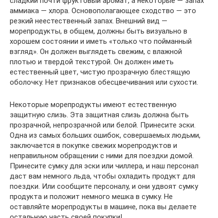
сладкий почти фруктовый аромат, а некоторые — запах
аммиака — хлора. Основополагающее сходство — это
резкий неестественный запах. Внешний вид —
морепродукты, в общем, должны быть визуально в
хорошем состоянии и иметь «только что пойманный
взгляд». Он должен выглядеть свежим, с влажной
плотью и твердой текстурой. Он должен иметь
естественный цвет, чистую прозрачную блестящую
оболочку. Нет признаков обесцвечивания или сухости.
Некоторые морепродукты имеют естественную
защитную слизь. Эта защитная слизь должна быть
прозрачной, непрозрачной или белой. Принесите эски.
Одна из самых больших ошибок, совершаемых людьми,
заключается в покупке свежих морепродуктов и
неправильном обращении с ними для поездки домой.
Принесите сумку для эски или чиллера, и наш персонал
даст вам немного льда, чтобы охладить продукт для
поездки. Или сообщите персоналу, и они удвоят сумку
продукта и положит немного мешка в сумку. Не
оставляйте морепродукты в машине, пока вы делаете
остальную часть своей покупки!