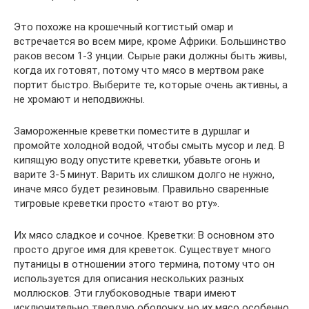
Это похоже на крошечный когтистый омар и
встречается во всем мире, кроме Африки. Большинство
раков весом 1-3 унции. Сырые раки должны быть живы,
когда их готовят, потому что мясо в мертвом раке
портит быстро. Выберите те, которые очень активны, а
не хромают и неподвижны.
Замороженные креветки поместите в дуршлаг и
промойте холодной водой, чтобы смыть мусор и лед. В
кипящую воду опустите креветки, убавьте огонь и
варите 3-5 минут. Варить их слишком долго не нужно,
иначе мясо будет резиновым. Правильно сваренные
тигровые креветки просто «тают во рту».
Их мясо сладкое и сочное. Креветки: В основном это
просто другое имя для креветок. Существует много
путаницы в отношении этого термина, потому что он
используется для описания нескольких разных
моллюсков. Эти глубоководные твари имеют
исключительно твердую оболочку, но их мясо особенно