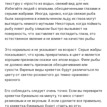
текстуру с «просто из воды», свежий вид для них.
Избегайте людей с впалыми, обесцвеченными глазами и
серыми жабрами. Иногда, однако, когда свежая рыба
была захоронена в измельченном льду, их глаза могут
выглядеть немного мутными. Некоторые, когда поймать
рыбу ловят рыбу, слишком быстро вызывают на
поверхность, что заставляет их погладить глаза, это
естественное явление и не влияет на качество рыбы.
Это нормально и не указывает на возраст. Серые жабры
показывают, что кровь превратилась в цвет и является
хорошим признаком сказки «из эпохи воды». Филе рыбы
не должно иметь признаков обесцвечивания или
сухости. Вареные виды креветок будут различаться по
цвету от светло-розоватого до темно-оранжево-
красного.
Его соблюдать следует очень точно. Если вы переварите
креветки буквально на минуту, то мясо станет
резиновым и не вкусным. А если сделаете все правильно,
то креветка буквально будет «таять во рту».