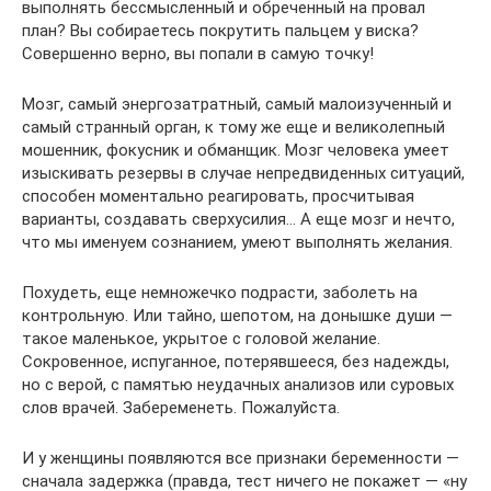
выполнять бессмысленный и обреченный на провал
план? Вы собираетесь покрутить пальцем у виска?
Совершенно верно, вы попали в самую точку!
Мозг, самый энергозатратный, самый малоизученный и
самый странный орган, к тому же еще и великолепный
мошенник, фокусник и обманщик. Мозг человека умеет
изыскивать резервы в случае непредвиденных ситуаций,
способен моментально реагировать, просчитывая
варианты, создавать сверхусилия… А еще мозг и нечто,
что мы именуем сознанием, умеют выполнять желания.
Похудеть, еще немножечко подрасти, заболеть на
контрольную. Или тайно, шепотом, на донышке души —
такое маленькое, укрытое с головой желание.
Сокровенное, испуганное, потерявшееся, без надежды,
но с верой, с памятью неудачных анализов или суровых
слов врачей. Забеременеть. Пожалуйста.
И у женщины появляются все признаки беременности —
сначала задержка (правда, тест ничего не покажет — «ну