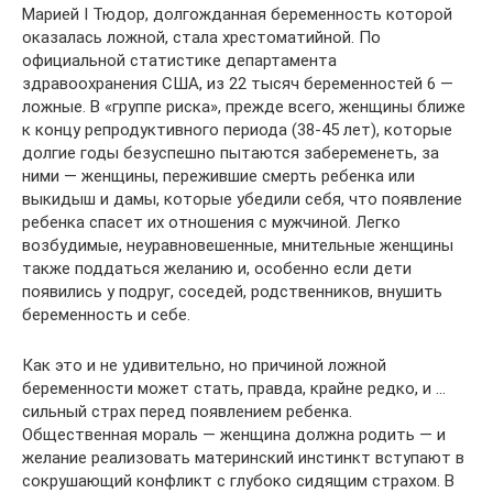
Марией I Тюдор, долгожданная беременность которой
оказалась ложной, стала хрестоматийной. По
официальной статистике департамента
здравоохранения США, из 22 тысяч беременностей 6 —
ложные. В «группе риска», прежде всего, женщины ближе
к концу репродуктивного периода (38-45 лет), которые
долгие годы безуспешно пытаются забеременеть, за
ними — женщины, пережившие смерть ребенка или
выкидыш и дамы, которые убедили себя, что появление
ребенка спасет их отношения с мужчиной. Легко
возбудимые, неуравновешенные, мнительные женщины
также поддаться желанию и, особенно если дети
появились у подруг, соседей, родственников, внушить
беременность и себе.
Как это и не удивительно, но причиной ложной
беременности может стать, правда, крайне редко, и …
сильный страх перед появлением ребенка.
Общественная мораль — женщина должна родить — и
желание реализовать материнский инстинкт вступают в
сокрушающий конфликт с глубоко сидящим страхом. В