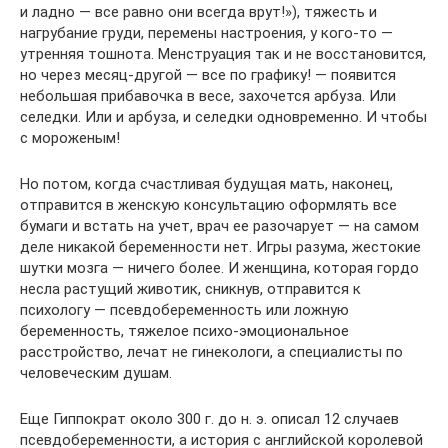
и ладно — все равно они всегда врут!»), тяжесть и
нагрубание груди, перемены настроения, у кого-то —
утренняя тошнота. Менструация так и не восстановится,
но через месяц-другой — все по графику! — появится
небольшая прибавочка в весе, захочется арбуза. Или
селедки. Или и арбуза, и селедки одновременно. И чтобы
с мороженым!
Но потом, когда счастливая будущая мать, наконец,
отправится в женскую консультацию оформлять все
бумаги и встать на учет, врач ее разочарует — на самом
деле никакой беременности нет. Игры разума, жестокие
шутки мозга — ничего более. И женщина, которая гордо
несла растущий животик, сникнув, отправится к
психологу — псевдобеременность или ложную
беременность, тяжелое психо-эмоциональное
расстройство, лечат не гинекологи, а специалисты по
человеческим душам.
Еще Гиппократ около 300 г. до н. э. описал 12 случаев
псевдобеременности, а история с английской королевой