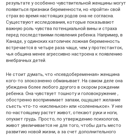
результате у особенно чувствительной женщины могут
появиться признаки беременности, но «пройти» свой
страх во время настоящих родов она не согласна.
Существуют исследования, которые показывают
важную роль чувства потенциальной вины и страха
перед последствиями появления ребенка. Например, в
Канаде, у одиноких католичек ложная беременность
встречается в четыре раза чаще, чем у протестанток,
чья община менее агрессивно настроена к появлению
внебрачных детей.
Не стоит думать, что «псевдобеременная» женщина
кого-то злокозненно обманывает. На самом деле она
убеждена более любого другого в скором рождении
ребенка. Она чувствует тошноту и головокружение ,
обостренно воспринимает запахи, ощущает желание
съесть что-то «кисленькое» или «солененькое». У нее
по-настоящему растет живот, отекают руки и ноги,
опухает грудь. Просто, по утверждению психологов,
живот увеличивается не для того, чтобы дать место
развитию новой жизни, а за счет дополнительного