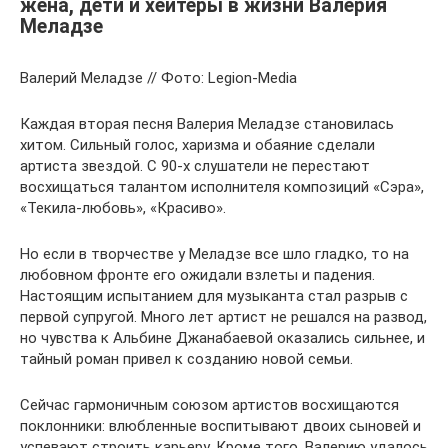
жена, дети и хейтеры в жизни Валерия
Меладзе
Валерий Меладзе // Фото: Legion-Media
Каждая вторая песня Валерия Меладзе становилась
хитом. Сильный голос, харизма и обаяние сделали
артиста звездой. С 90-х слушатели не перестают
восхищаться талантом исполнителя композиций «Сэра»,
«Текила-любовь», «Красиво».
Но если в творчестве у Меладзе все шло гладко, то на
любовном фронте его ожидали взлеты и падения.
Настоящим испытанием для музыканта стал разрыв с
первой супругой. Много лет артист не решался на развод,
но чувства к Альбине Джанабаевой оказались сильнее, и
тайный роман привел к созданию новой семьи.
Сейчас гармоничным союзом артистов восхищаются
поклонники: влюбленные воспитывают двоих сыновей и
успевают строить карьеру. Кроме того, Валерию удалось