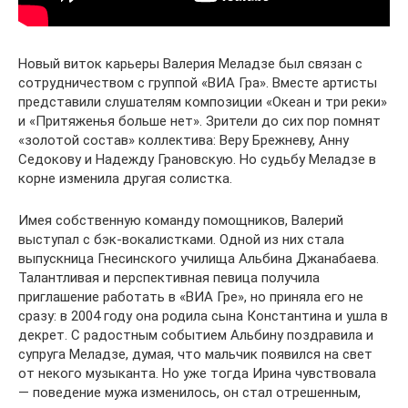
Новый виток карьеры Валерия Меладзе был связан с
сотрудничеством с группой «ВИА Гра». Вместе артисты
представили слушателям композиции «Океан и три реки»
и «Притяженья больше нет». Зрители до сих пор помнят
«золотой состав» коллектива: Веру Брежневу, Анну
Седокову и Надежду Грановскую. Но судьбу Меладзе в
корне изменила другая солистка.
Имея собственную команду помощников, Валерий
выступал с бэк-вокалистками. Одной из них стала
выпускница Гнесинского училища Альбина Джанабаева.
Талантливая и перспективная певица получила
приглашение работать в «ВИА Гре», но приняла его не
сразу: в 2004 году она родила сына Константина и ушла в
декрет. С радостным событием Альбину поздравила и
супруга Меладзе, думая, что мальчик появился на свет
от некого музыканта. Но уже тогда Ирина чувствовала
— поведение мужа изменилось, он стал отрешенным,