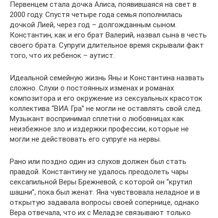
Первенцем стала дочка Алиса, появившаяся на свет в
2000 году. Спустя четыре года семья пополнилась
дочкой Лией, через год – долгожданным сыном.
Константин, как и его брат Валерий, назвал сына в честь
своего брата. Супруги длительное время скрывали факт
того, что их ребенок – аутист.
Идеальной семейную жизнь Яны и Константина назвать
сложно. Слухи о постоянных изменах и романах
композитора и его окружение из сексуальных красоток
коллектива “ВИА Гра” не могли не оставлять свой след.
Музыкант воспринимал сплетни о любовницах как
неизбежное зло и издержки профессии, которые не
могли не действовать его супруге на нервы.
Рано или поздно один из слухов должен был стать
правдой. Константину не удалось преодолеть чары
сексапильной Веры Брежневой, с которой он “крутил
шашни”, пока был женат. Яна чувствовала неладное и в
открытую задавала вопросы своей сопернице, однако
Вера отвечала, что их с Меладзе связывают только