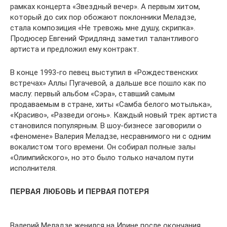
рамках концерта «Звездный вечер». А первым хитом,
который до сих пор обожают поклонники Меладзе,
стала композиция «Не тревожь мне душу, скрипка».
Продюсер Евгений Фридлянд заметил талантливого
артиста и предложил ему контракт.
В конце 1993-го певец выступил в «Рождественских
встречах» Аллы Пугачевой, а дальше все пошло как по
маслу: первый альбом «Сэра», ставший самым
продаваемым в стране, хиты «Самба белого мотылька»,
«Красиво», «Разведи огонь». Каждый новый трек артиста
становился популярным. В шоу-бизнесе заговорили о
«феномене» Валерия Меладзе, несравнимого ни с одним
вокалистом того времени. Он собирал полные залы
«Олимпийского», но это было только началом пути
исполнителя.
ПЕРВАЯ ЛЮБОВЬ И ПЕРВАЯ ПОТЕРЯ
Валерий Меладзе женился на Ирине после окончания