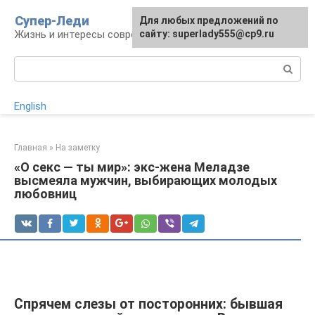
Перейти
Супер-Леди
Для любых предложений по
к
Жизнь и интересы современной женщины
сайту: superlady555@cp9.ru
контенту
Поиск:
English
Главная
»
На заметку
«О секс — ты мир»: экс-жена Меладзе
высмеяла мужчин, выбирающих молодых
любовниц
Спрячем слезы от посторонних: бывшая