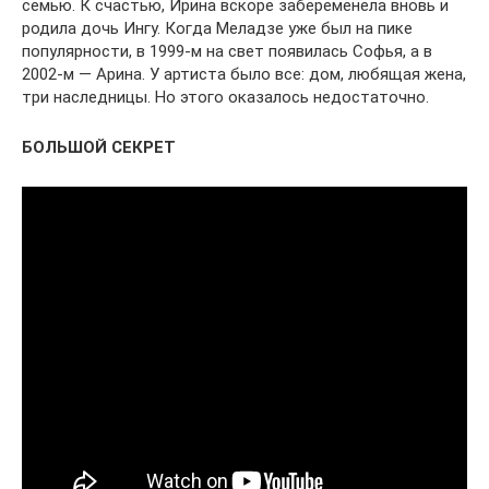
семью. К счастью, Ирина вскоре забеременела вновь и
родила дочь Ингу. Когда Меладзе уже был на пике
популярности, в 1999-м на свет появилась Софья, а в
2002-м — Арина. У артиста было все: дом, любящая жена,
три наследницы. Но этого оказалось недостаточно.
БОЛЬШОЙ СЕКРЕТ