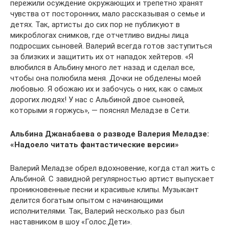
пережили осуждение окружающих и трепетно хранят
чувства от посторонних, мало рассказывая о семье и
детях. Так, артисты до сих пор не публикуют в
микроблогах снимков, где отчетливо видны лица
подросших сыновей. Валерий всегда готов заступиться
за близких и защитить их от нападок хейтеров. «Я
влюбился в Альбину много лет назад и сделал все,
чтобы она полюбила меня. Дочки не обделены моей
любовью. Я обожаю их и забочусь о них, как о самых
дорогих людях! У нас с Альбиной двое сыновей,
которыми я горжусь», — пояснял Меладзе в Сети.
Альбина Джанабаева о разводе Валерия Меладзе:
«Надоело читать фантастические версии»
Валерий Меладзе обрел вдохновение, когда стал жить с
Альбиной. С завидной регулярностью артист выпускает
проникновенные песни и красивые клипы. Музыкант
делится богатым опытом с начинающими
исполнителями. Так, Валерий несколько раз был
наставником в шоу «Голос.Дети».