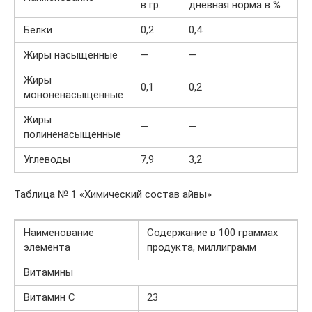
в гр.
дневная норма в %
Белки
0,2
0,4
Жиры насыщенные
—
—
Жиры
0,1
0,2
мононенасыщенные
Жиры
—
—
полиненасыщенные
Углеводы
7,9
3,2
Таблица № 1 «Химический состав айвы»
Наименование
Содержание в 100 граммах
элемента
продукта, миллиграмм
Витамины
Витамин C
23