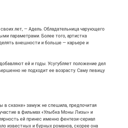
 своих лет, — Адель. Обладательница чарующего
ными параметрами. Более того, артистка
елять внешности и больше — карьере и
обавляют ей и годы. Усугубляет положение дел
вершенно не подходит ее возрасту. Саму певицу
ы в сказке» замуж не спешила, предпочитая
 участие в фильмах «Улыбка Моны Лизы» и
улярность ей принес именно фентези-сериал
ыло известных и бурных романов, скорее она