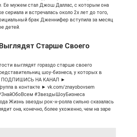
е. Ее мужем стал Джош Даллас, с которым она
 сериала и встречалась около 2х лет до того,
официальный брак Дженнифер вступила за месяц
ое детей.
 Выглядят Старше Своего
тости выглядят гораздо старше своего
редставительниц шоу-бизнеса, у которых в
т. ⭐ ПОДПИШИСЬ НА КАНАЛ ►
Группа в контакте ► vk.com/znayobovsem
#ЗнайОбоВсем #ЗвездыШоуБизнеса
да Жизнь звезды рок-н-ролла сильно сказалась
ит она, конечно, более ухоженно, чем на заре