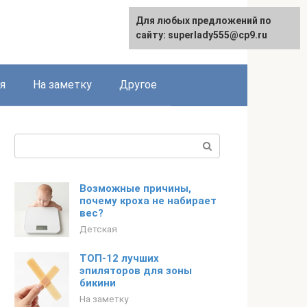
Для любых предложений по
English
сайту: superlady555@cp9.ru
я
На заметку
Другое
Поиск:
Возможные причины,
почему кроха не набирает
вес?
Детская
ТОП-12 лучших
эпиляторов для зоны
бикини
На заметку