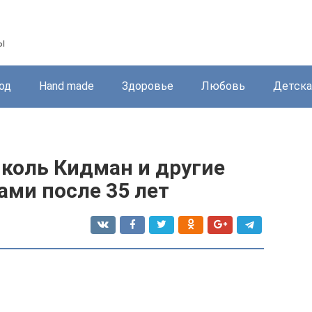
ы
од
Hand made
Здоровье
Любовь
Детска
коль Кидман и другие
ами после 35 лет