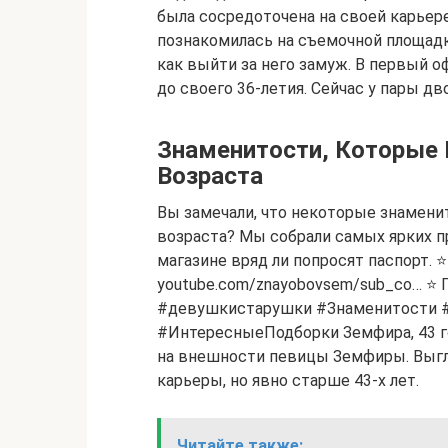
была сосредоточена на своей карьер
познакомилась на съемочной площадке
как выйти за него замуж. В первый 
до своего 36-летия. Сейчас у пары дв
Знаменитости, Которые
Возраста
Вы замечали, что некоторые знамени
возраста? Мы собрали самых ярких п
магазине вряд ли попросят паспор
youtube.com/znayobovsem/sub_co… ⭐ 
#девушкистарушки #Знаменитости 
#ИнтересныеПодборки Земфира, 43 го
на внешности певицы Земфиры. Выгляд
карьеры, но явно старше 43-х лет.
Читайте также: