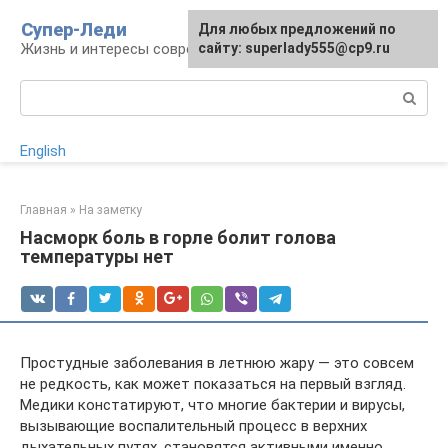
Перейти
Супер-Леди
Для любых предложений по
к
Жизнь и интересы современной женщины
сайту: superlady555@cp9.ru
контенту
Поиск:
English
Главная
»
На заметку
Насморк боль в горле болит голова
температуры нет
Простудные заболевания в летнюю жару — это совсем
не редкость, как может показаться на первый взгляд.
Медики констатируют, что многие бактерии и вирусы,
вызывающие воспалительный процесс в верхних
дыхательных путях, становятся активными именно