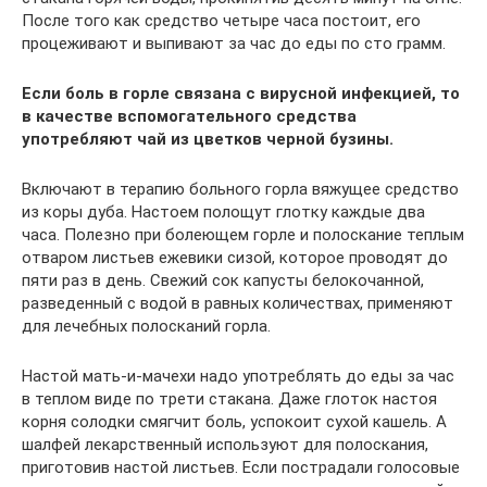
После того как средство четыре часа постоит, его
процеживают и выпивают за час до еды по сто грамм.
Если боль в горле связана с вирусной инфекцией, то
в качестве вспомогательного средства
употребляют чай из цветков черной бузины.
Включают в терапию больного горла вяжущее средство
из коры дуба. Настоем полощут глотку каждые два
часа. Полезно при болеющем горле и полоскание теплым
отваром листьев ежевики сизой, которое проводят до
пяти раз в день. Свежий сок капусты белокочанной,
разведенный с водой в равных количествах, применяют
для лечебных полосканий горла.
Настой мать-и-мачехи надо употреблять до еды за час
в теплом виде по трети стакана. Даже глоток настоя
корня солодки смягчит боль, успокоит сухой кашель. А
шалфей лекарственный используют для полоскания,
приготовив настой листьев. Если пострадали голосовые