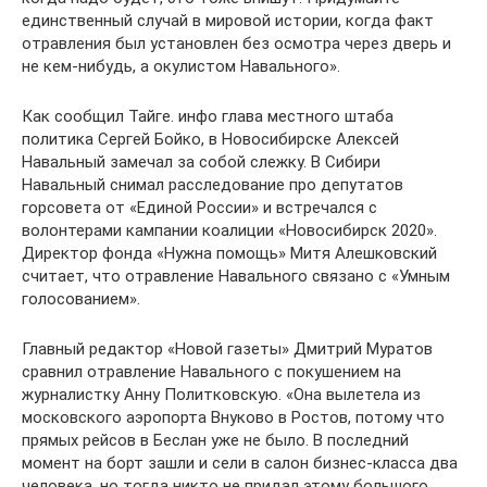
единственный случай в мировой истории, когда факт
отравления был установлен без осмотра через дверь и
не кем-нибудь, а окулистом Навального».
Как сообщил Тайге. инфо глава местного штаба
политика Сергей Бойко, в Новосибирске Алексей
Навальный замечал за собой слежку. В Сибири
Навальный снимал расследование про депутатов
горсовета от «Единой России» и встречался с
волонтерами кампании коалиции «Новосибирск 2020».
Директор фонда «Нужна помощь» Митя Алешковский
считает, что отравление Навального связано с «Умным
голосованием».
Главный редактор «Новой газеты» Дмитрий Муратов
сравнил отравление Навального с покушением на
журналистку Анну Политковскую. «Она вылетела из
московского аэропорта Внуково в Ростов, потому что
прямых рейсов в Беслан уже не было. В последний
момент на борт зашли и сели в салон бизнес-класса два
человека, но тогда никто не придал этому большого