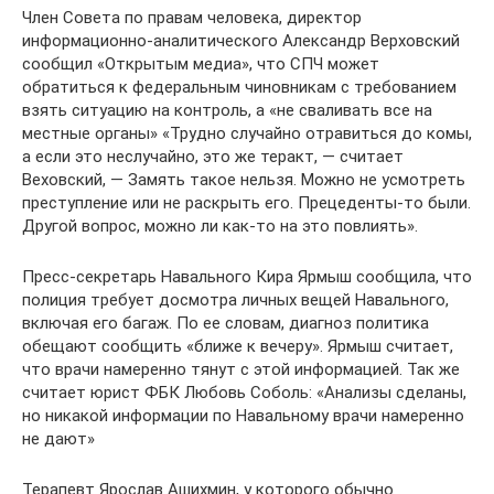
Член Совета по правам человека, директор
информационно-аналитического Александр Верховский
сообщил «Открытым медиа», что СПЧ может
обратиться к федеральным чиновникам с требованием
взять ситуацию на контроль, а «не сваливать все на
местные органы» «Трудно случайно отравиться до комы,
а если это неслучайно, это же теракт, — считает
Веховский, — Замять такое нельзя. Можно не усмотреть
преступление или не раскрыть его. Прецеденты-то были.
Другой вопрос, можно ли как-то на это повлиять».
Пресс-секретарь Навального Кира Ярмыш сообщила, что
полиция требует досмотра личных вещей Навального,
включая его багаж. По ее словам, диагноз политика
обещают сообщить «ближе к вечеру». Ярмыш считает,
что врачи намеренно тянут с этой информацией. Так же
считает юрист ФБК Любовь Соболь: «Анализы сделаны,
но никакой информации по Навальному врачи намеренно
не дают»
Терапевт Ярослав Ашихмин, у которого обычно