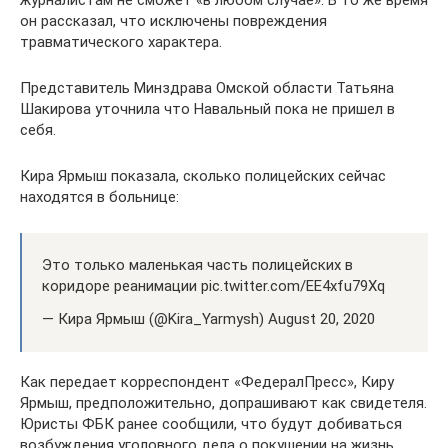
журналистам не сможет «в любом случае». В то же время
он рассказал, что исключены повреждения
травматического характера.
Представитель Минздрава Омской области Татьяна
Шакирова уточнила что Навальный пока не пришел в
себя.
Кира Ярмыш показала, сколько полицейских сейчас
находятся в больнице:
Это только маленькая часть полицейских в
коридоре реанимации pic.twitter.com/EE4xfu79Xq
— Кира Ярмыш (@Kira_Yarmysh) August 20, 2020
Как передает корреспондент «ФедералПресс», Киру
Ярмыш, предположительно, допрашивают как свидетеля.
Юристы ФБК ранее сообщили, что будут добиваться
возбуждения уголовного дела о покушении на жизнь