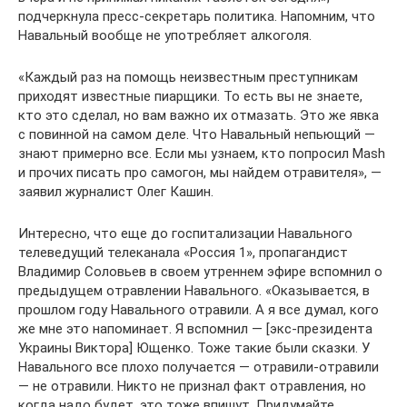
подчеркнула пресс-секретарь политика. Напомним, что
Навальный вообще не употребляет алкоголя.
«Каждый раз на помощь неизвестным преступникам
приходят известные пиарщики. То есть вы не знаете,
кто это сделал, но вам важно их отмазать. Это же явка
с повинной на самом деле. Что Навальный непьющий —
знают примерно все. Если мы узнаем, кто попросил Mash
и прочих писать про самогон, мы найдем отравителя», —
заявил журналист Олег Кашин.
Интересно, что еще до госпитализации Навального
телеведущий телеканала «Россия 1», пропагандист
Владимир Соловьев в своем утреннем эфире вспомнил о
предыдущем отравлении Навального. «Оказывается, в
прошлом году Навального отравили. А я все думал, кого
же мне это напоминает. Я вспомнил — [экс-президента
Украины Виктора] Ющенко. Тоже такие были сказки. У
Навального все плохо получается — отравили-отравили
— не отравили. Никто не признал факт отравления, но
когда надо будет, это тоже впишут. Придумайте