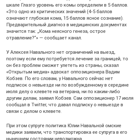
шкале Глазго уровень его комы определили в 5 баллов.
«Это одно из критических значений (4-5 баллов
означают глубокая кома, 15 баллов ясное сознание).
Предварительный диагноз в медицинских документах
значится так: „Кома неясного генеза, острое
отравление?“» — сообщает канал.
У Алексея Навального нет ограничений на выезд,
поэтому если ему потребуется лечение за границей, то
он без проблем сможет улететь из страны, сказал
«Открытым медиа» адвокат оппозиционера Вадим
Кобзев. По его словам, у Навального сейчас нет
подписок о невыезде ни по возбужденному в середине
июля делу о клевете на ветерана, ни по каким-либо
другим делам, заявил Кобзев. Сам оппозиционер 17 июля
сообщал в Twitter, что давал подписку о невыезде в
связи с делом о клевете.
При этом супруге политика Юлии Навальной омские
медики заявили, что транспортировка ее супруга в его
нынешнем состоянии невозможна.