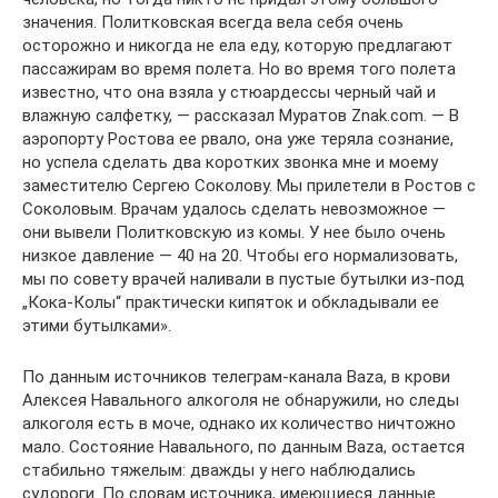
значения. Политковская всегда вела себя очень
осторожно и никогда не ела еду, которую предлагают
пассажирам во время полета. Но во время того полета
известно, что она взяла у стюардессы черный чай и
влажную салфетку, — рассказал Муратов Znak.com. — В
аэропорту Ростова ее рвало, она уже теряла сознание,
но успела сделать два коротких звонка мне и моему
заместителю Сергею Соколову. Мы прилетели в Ростов с
Соколовым. Врачам удалось сделать невозможное —
они вывели Политковскую из комы. У нее было очень
низкое давление — 40 на 20. Чтобы его нормализовать,
мы по совету врачей наливали в пустые бутылки из-под
„Кока-Колы“ практически кипяток и обкладывали ее
этими бутылками».
По данным источников телеграм-канала Baza, в крови
Алексея Навального алкоголя не обнаружили, но следы
алкоголя есть в моче, однако их количество ничтожно
мало. Состояние Навального, по данным Baza, остается
стабильно тяжелым: дважды у него наблюдались
судороги. По словам источника, имеющиеся данные