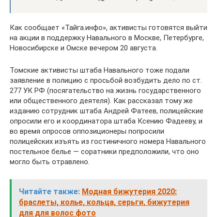
Как сообщает «Тайга.инфо», активисты готовятся выйти
на акции в поддержку Навального в Москве, Петербурге,
Новосибирске и Омске вечером 20 августа.
Томские активисты штаба Навального тоже подали
заявление в полицию с просьбой возбудить дело по ст.
277 УК РФ (посягательство на жизнь государственного
или общественного деятеля). Как рассказал тому же
изданию сотрудник штаба Андрей Фатеев, полицейские
опросили его и координатора штаба Ксению Фадееву, и
во время опросов оппозиционеры попросили
полицейских изъять из гостиничного номера Навального
постельное белье — соратники предположили, что оно
могло быть отравлено.
Читайте также:
Модная бижутерия 2020:
браслеты, колье, кольца, серьги, бижутерия
для для волос фото