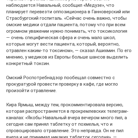
наблюдается Навальный, сообщил «Медузе», что
планирует перевезти оппозиционера в Ганноверский или
Страсбургский госпиталь. «Сейчас очень важно, чтобы
омские медики отдали пациента, потому что при всем
огромном уважении нужно понимать, что токсикология
— очень специфическая сфера и очень мало школ,
которые могут вести пациента, который, вероятно,
отравлен каким-то токсином», — сказал Ашихмин. По его
мнению, у медиков из Европы больше шансов выделить
конкретный токсин.
Омский Роспотребнадзор пообещал совместно с
прокуратурой провести проверку в кафе, где могло
произойти отравление.
Кира Ярмыш, между тем, прокомментировала версию,
которая распространяется в прокремлевских телеграм-
каналах: «Якобы Навальный вчера вечером много пил, а
сегодня сам принял таблетку от похмелья, что и
спровоцировало отравление. Это неправда. Он не пил
вчера и не принимал никаких таблеток сегодня», —