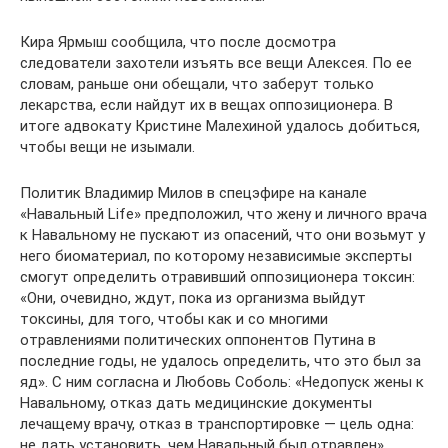
Кира Ярмыш сообщила, что после досмотра
следователи захотели изъять все вещи Алексея. По ее
словам, раньше они обещали, что заберут только
лекарства, если найдут их в вещах оппозиционера. В
итоге адвокату Кристине Малехиной удалось добиться,
чтобы вещи не изымали.
Политик Владимир Милов в спецэфире на канале
«Навальный Life» предположил, что жену и личного врача
к Навальному не пускают из опасений, что они возьмут у
него биоматериал, по которому независимые эксперты
смогут определить отравивший оппозиционера токсин:
«Они, очевидно, ждут, пока из организма выйдут
токсины, для того, чтобы как и со многими
отравлениями политических оппонентов Путина в
последние годы, не удалось определить, что это был за
яд». С ним согласна и Любовь Соболь: «Недопуск жены к
Навальному, отказ дать медицинские документы
лечащему врачу, отказ в транспортировке — цель одна:
не дать установить, чем Навальный был отравлен».