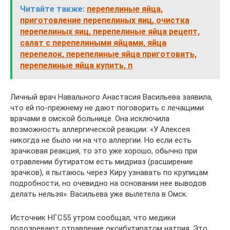
Читайте также:
перепелиные яйца,
приготовление перепелиных яиц, очистка
перепелиных яиц, перепелиные яйца рецепт,
салат с перепелиными яйцами, яйца
перепелок, перепелиные яйца приготовить,
перепелиные яйца купить, п
Личный врач Навального Анастасия Васильева заявила,
что ей по-прежнему не дают поговорить с лечащими
врачами в омской больнице. Она исключила
возможность аллергической реакции: «У Алексея
никогда не было ни на что аллергии. Но если есть
зрачковая реакция, то это уже хорошо, обычно при
отравлении бутиратом есть мидриаз (расширение
зрачков), я пытаюсь через Киру узнавать по крупицам
подробности, но очевидно на основании нее выводов
делать нельзя». Васильева уже вылетела в Омск.
Источник НГС55 утром сообщал, что медики
подозревают отравление оксибутиратом натрия. Это