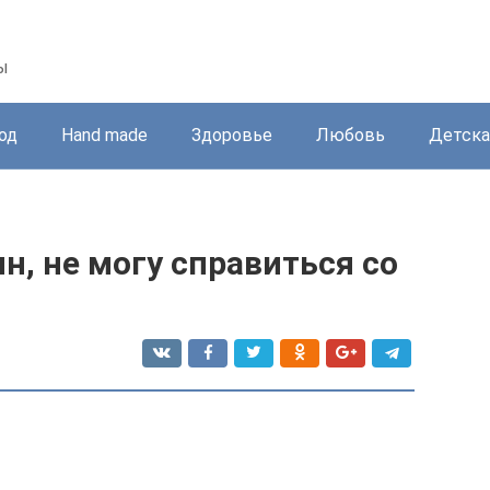
ы
од
Hand made
Здоровье
Любовь
Детска
, не могу справиться со