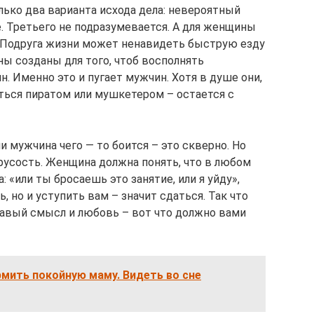
ько два варианта исхода дела: невероятный
. Третьего не подразумевается. А для женщины
е. Подруга жизни может ненавидеть быструю езду
ы созданы для того, чтоб восполнять
. Именно это и пугает мужчин. Хотя в душе они,
аться пиратом или мушкетером – остается с
и мужчина чего — то боится – это скверно. Но
трусость. Женщина должна понять, что в любом
: «или ты бросаешь это занятие, или я уйду»,
ь, но и уступить вам – значит сдаться. Так что
равый смысл и любовь – вот что должно вами
рмить покойную маму. Видеть во сне