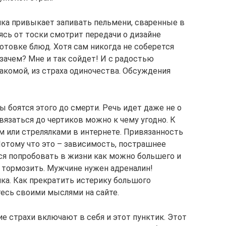
чка привыкает запивать пельмени, сваренные в
ясь от тоски смотрит передачи о дизайне
отовке блюд. Хотя сам никогда не соберется
 зачем? Мне и так сойдет! И с радостью
накомой, из страха одиночества. Обсуждения
 боятся этого до смерти. Речь идет даже не о
язаться до чертиков можно к чему угодно. К
м или стрелялками в интернете. Привязанность
Потому что это – зависимость, пострашнее
ся попробовать в жизни как можно большего и
о тормозить. Мужчине нужен адреналин!
ка. Как прекратить истерику большого
тесь своими мыслями на сайте.
ие страхи включают в себя и этот пунктик. Этот