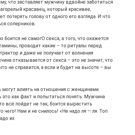
ому, что заставляет мужчину вдвойне заботиться
 загорелый красавец, который красивее,
 потерять голову от одного его взгляда. И что
ься соперников.
 боится не самогО секса, а того, что окажется
тамины, проводит какие – то ритуалы перед
рактор и даже не получает от волнения
чина отказывается от секса – это не значит, что
что не справится, а если и будет на высоте – вы
в могут влиять на отношения с женщинами.
ь это как факт и попытаться понять. Мужчина
то всё пойдет не так, боится вырастить
 чего! Нам и не снилось! «Не надо ля — ля. Топ
адо их.