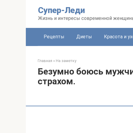
Перейти
Супер-Леди
к
контенту
Жизнь и интересы современной женщин
Рецепты
Диеты
Красота и ух
Главная
»
На заметку
Безумно боюсь мужчин
страхом.