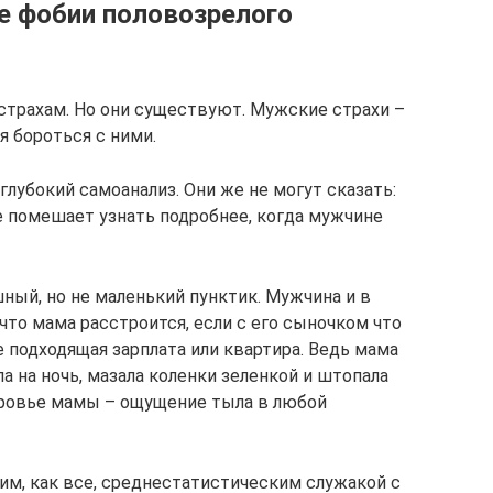
е фобии половозрелого
трахам. Но они существуют. Мужские страхи –
я бороться с ними.
лубокий самоанализ. Они же не могут сказать:
е помешает узнать подробнее, когда мужчине
ный, но не маленький пунктик. Мужчина и в
то мама расстроится, если с его сыночком что
не подходящая зарплата или квартира. Ведь мама
ла на ночь, мазала коленки зеленкой и штопала
оровье мамы – ощущение тыла в любой
им, как все, среднестатистическим служакой с