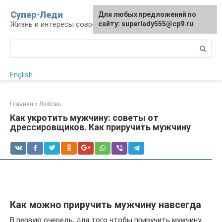
Перейти
Супер-Леди
Для любых предложений по
к
Жизнь и интересы современной женщины
сайту: superlady555@cp9.ru
контенту
Поиск:
English
Главная
»
Любовь
Как укротить мужчину: советы от
дрессировщиков. Как приручить мужчину
Как можно приручить мужчину навсегда
В первую очередь, для того чтобы приручить мужчину,