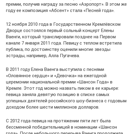
премии, получив награду за песню «Аэропорт». В этом же
году ее композиция «Абсент» стала «Песней года».
12 ноября 2010 года в Государственном Кремлёвском
Дворце состоялся первый сольный концерт Елены
Ваенги, который транслировали позднее на Первом
канале 7 января 2011 года. Певицу с теплом встретила
публика, по достоинству оценили многие звезды
эстрады, например, Алла Пугачева.
В 2011 году Елена Ваенга выступила с песнями
«Оловянное сердце» и «Девочка» на ежегодной
церемонии национальной премии «Шансон Года» в
Кремле. Этот год можно назвать пиком в ее карьере:
певица заняла девятую позицию в списке самых
успешных деятелей российского шоу-бизнеса с годовым
доходом более шести миллионов долларов.
С 2012 года певица на протяжении пяти лет была
бессменной победительницей в номинации «Шансон
года». После небольшого перерыва Ваенга продолжила