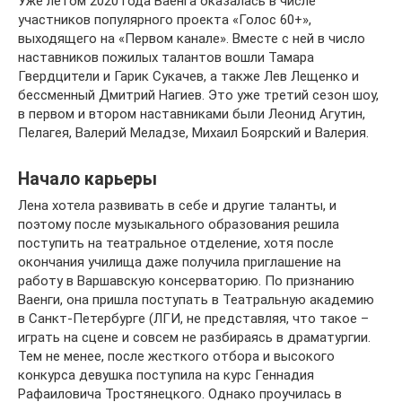
Уже летом 2020 года Ваенга оказалась в числе
участников популярного проекта «Голос 60+»,
выходящего на «Первом канале». Вместе с ней в число
наставников пожилых талантов вошли Тамара
Гвердцители и Гарик Сукачев, а также Лев Лещенко и
бессменный Дмитрий Нагиев. Это уже третий сезон шоу,
в первом и втором наставниками были Леонид Агутин,
Пелагея, Валерий Меладзе, Михаил Боярский и Валерия.
Начало карьеры
Лена хотела развивать в себе и другие таланты, и
поэтому после музыкального образования решила
поступить на театральное отделение, хотя после
окончания училища даже получила приглашение на
работу в Варшавскую консерваторию. По признанию
Ваенги, она пришла поступать в Театральную академию
в Санкт-Петербурге (ЛГИ, не представляя, что такое –
играть на сцене и совсем не разбираясь в драматургии.
Тем не менее, после жесткого отбора и высокого
конкурса девушка поступила на курс Геннадия
Рафаиловича Тростянецкого. Однако проучилась в