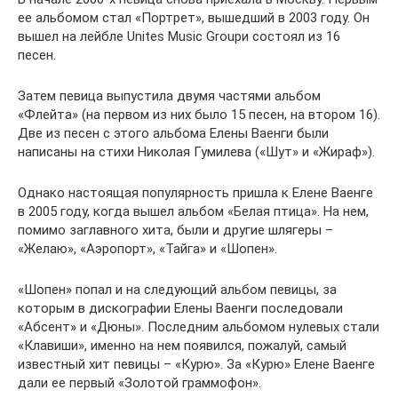
ее альбомом стал «Портрет», вышедший в 2003 году. Он
вышел на лейбле Unites Music Groupи состоял из 16
песен.
Затем певица выпустила двумя частями альбом
«Флейта» (на первом из них было 15 песен, на втором 16).
Две из песен с этого альбома Елены Ваенги были
написаны на стихи Николая Гумилева («Шут» и «Жираф»).
Однако настоящая популярность пришла к Елене Ваенге
в 2005 году, когда вышел альбом «Белая птица». На нем,
помимо заглавного хита, были и другие шлягеры –
«Желаю», «Аэропорт», «Тайга» и «Шопен».
«Шопен» попал и на следующий альбом певицы, за
которым в дискографии Елены Ваенги последовали
«Абсент» и «Дюны». Последним альбомом нулевых стали
«Клавиши», именно на нем появился, пожалуй, самый
известный хит певицы – «Курю». За «Курю» Елене Ваенге
дали ее первый «Золотой граммофон».