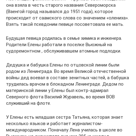
она взяла в честь старого названия Североморска
(Ваенгой город назывался до 1951 года), которое
происходит от саамского слова со значением «олениха».
Взять такой псевдоним певице посоветовала ее мать.
Будущая певица родилась в семье химика и инженера.
Родители Елены работали в поселке Вьюжный на
судоремонтном , обслуживавшем атомные подлодки.
Дедушка и бабушка Елены по отцовской линии были
родом из Ленинграда. Во время Великой отечественной
войны дед воевал в составе зенитных частей, а бабушка
трудилась врачом в блокадном Ленинграде. Дедом по
материнской линии у Елены был контр-адмирал
Северного флота Василий Журавель, во время ВОВ
служивший на флоте.
У Елены есть младшая сестра Татьяна, которая знает
несколько языков и работает журналистом-
международником. Поначалу Лена училась в школе во