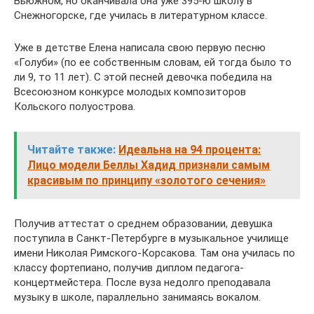
Вьюжном, но оканчивала она уже 395-ю школу в
Снежногорске, где училась в литературном классе.
Уже в детстве Елена написала свою первую песню
«Голуби» (по ее собственным словам, ей тогда было то
ли 9, то 11 лет). С этой песней девочка победила на
Всесоюзном конкурсе молодых композиторов
Кольского полуострова.
Читайте также:
Идеальна на 94 процента:
Лицо модели Беллы Хадид признали самым
красивым по принципу «золотого сечения»
Получив аттестат о среднем образовании, девушка
поступила в Санкт-Петербурге в музыкальное училище
имени Николая Римского-Корсакова. Там она училась по
классу фортепиано, получив диплом педагога-
концертмейстера. После вуза недолго преподавала
музыку в школе, параллельно занимаясь вокалом.