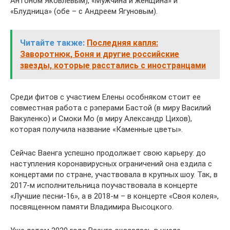
Антоном Яковлевым), «Мужчина и женщина» и
«Блудница» (обе – с Андреем Ягуновым).
Читайте также:
Последняя капля:
Заворотнюк, Боня и другие российские
звезды, которые расстались с иностранцами
Среди фитов с участием Елены особняком стоит ее
совместная работа с рэперами Бастой (в миру Василий
Вакуленко) и Смоки Мо (в миру Александр Цихов),
которая получила название «Каменные цветы».
Сейчас Ваенга успешно продолжает свою карьеру: до
наступления коронавирусных ограничений она ездила с
концертами по стране, участвовала в крупных шоу. Так, в
2017-м исполнительница поучаствовала в концерте
«Лучшие песни-16», а в 2018-м – в концерте «Своя колея»,
посвященном памяти Владимира Высоцкого.