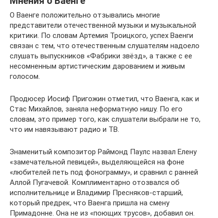
Мнения о Ваенге
О Ваенге положительно отзывались многие
представители отечественной музыки и музыкальной
критики. По словам Артемия Троицкого, успех Ваенги
связан с тем, что отечественным слушателям надоело
слушать выпускников «Фабрики звёзд», а также с ее
несомненным артистическим дарованием и живым
голосом.
Продюсер Иосиф Пригожин отметил, что Ваенга, как и
Стас Михайлов, заняла неформатную нишу. По его
словам, это пример того, как слушатели выбрали не то,
что им навязывают радио и ТВ.
Знаменитый композитор Раймонд Паулс назвал Елену
«замечательной певицей», выделяющейся на фоне
«любителей петь под фонограмму», и сравнил с ранней
Аллой Пугачевой. Комплиментарно отозвался об
исполнительнице и Владимир Пресняков-старший,
который предрек, что Ваенга пришла на смену
Примадонне. Она не из «поющих трусов», добавил он.