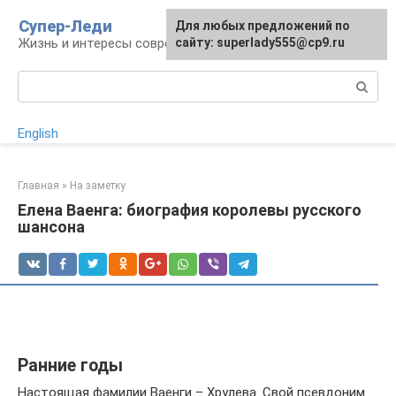
Перейти
Супер-Леди
Для любых предложений по
к
Жизнь и интересы современной женщины
сайту: superlady555@cp9.ru
контенту
Поиск:
English
Главная
»
На заметку
Елена Ваенга: биография королевы русского
шансона
Ранние годы
Настоящая фамилии Ваенги – Хрулева. Свой псевдоним