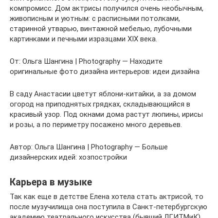
компромисс. Дом актрисы получился очень необычным,
живописным и уютным: с расписными потолками,
старинной утварью, винтажной мебелью, лубочными
картинками и печными изразцами XIX века.
От: Ольга Шангина | Photography — Находите
оригинальные фото дизайна интерьеров: идеи дизайна
В саду Анастасии цветут яблони-китайки, а за домом
огород на приподнятых грядках, складывающийся в
красивый узор. Под окнами дома растут люпины, ирисы
и розы, а по периметру посажено много деревьев.
Автор: Ольга Шангина | Photography — Больше
дизайнерских идей: хозпостройки
Карьера в музыке
Так как еще в детстве Елена хотела стать актрисой, то
после музучилища она поступила в Санкт-петербургскую
академию театрального искусства (бывший ЛГИТМиК)