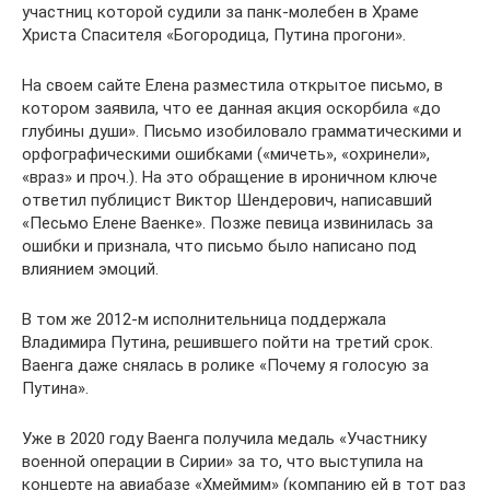
участниц которой судили за панк-молебен в Храме
Христа Спасителя «Богородица, Путина прогони».
На своем сайте Елена разместила открытое письмо, в
котором заявила, что ее данная акция оскорбила «до
глубины души». Письмо изобиловало грамматическими и
орфографическими ошибками («мичеть», «охринели»,
«враз» и проч.). На это обращение в ироничном ключе
ответил публицист Виктор Шендерович, написавший
«Песьмо Елене Ваенке». Позже певица извинилась за
ошибки и признала, что письмо было написано под
влиянием эмоций.
В том же 2012-м исполнительница поддержала
Владимира Путина, решившего пойти на третий срок.
Ваенга даже снялась в ролике «Почему я голосую за
Путина».
Уже в 2020 году Ваенга получила медаль «Участнику
военной операции в Сирии» за то, что выступила на
концерте на авиабазе «Хмеймим» (компанию ей в тот раз