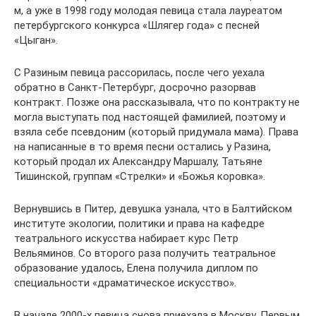
м, а уже в 1998 году молодая певица стала лауреатом
петербургского конкурса «Шлягер года» с песней
«Цыган».
С Разиным певица рассорилась, после чего уехала
обратно в Санкт-Петербург, досрочно разорвав
контракт. Позже она рассказывала, что по контракту не
могла выступать под настоящей фамилией, поэтому и
взяла себе псевдоним (который придумала мама). Права
на написанные в то время песни остались у Разина,
который продал их Александру Маршалу, Татьяне
Тишинской, группам «Стрелки» и «Божья коровка».
Вернувшись в Питер, девушка узнала, что в Балтийском
институте экологии, политики и права на кафедре
театрального искусства набирает курс Петр
Вельяминов. Со второго раза получить театральное
образование удалось, Елена получила диплом по
специальности «драматическое искусство».
В начале 2000-х певица снова приехала в Москву. Первым